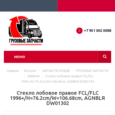
+7 951 002 0088
МЕНЮ
Главная
-
Каталог
-
ЗАПЧАСТИ НОВЫЕ
-
ГРУЗОВЫЕ ЗАПЧАСТИ
-
КАБИНА
-
Стекло лобовое правое FCL/FLC
1996+/H=76.2cm/W=106.68cm, AGNBLR DW01302
Стекло лобовое правое FCL/FLC
1996+/H=76.2cm/W=106.68cm, AGNBLR
DW01302