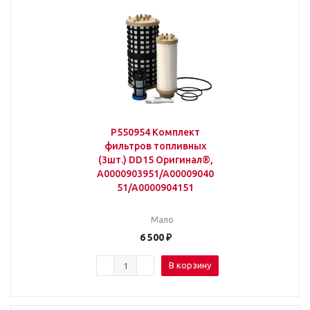
P550954 Комплект
фильтров топливных
(3шт.) DD15 Оригинал®,
A0000903951/A00009040
51/A0000904151
Мало
6 500
₽
В корзину