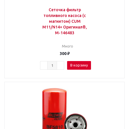
Сеточка фильтр
топливного насоса (с
магнитом) CUM
M11/N14+ Оригинал®,
M-146483
Много
300
₽
В корзину