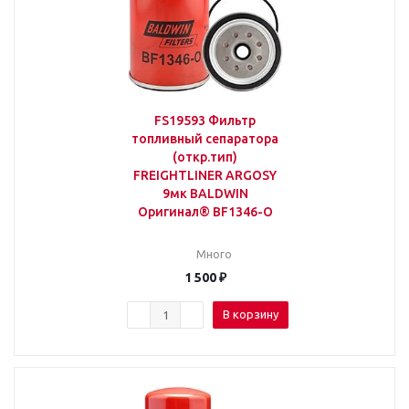
FS19593 Фильтр
топливный сепаратора
(откр.тип)
FREIGHTLINER ARGOSY
9мк BALDWIN
Оригинал® BF1346-O
Много
1 500
₽
В корзину