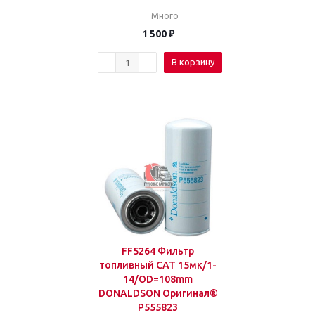
Много
1 500
₽
В корзину
FF5264 Фильтр
топливный CAT 15мк/1-
14/OD=108mm
DONALDSON Оригинал®
P555823