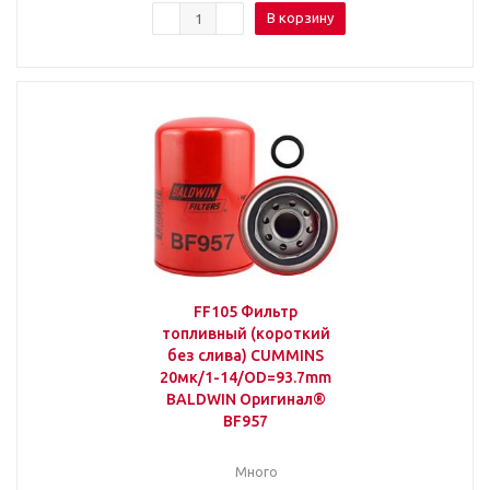
В корзину
FF105 Фильтр
топливный (короткий
без слива) CUMMINS
20мк/1-14/OD=93.7mm
BALDWIN Оригинал®
BF957
Много