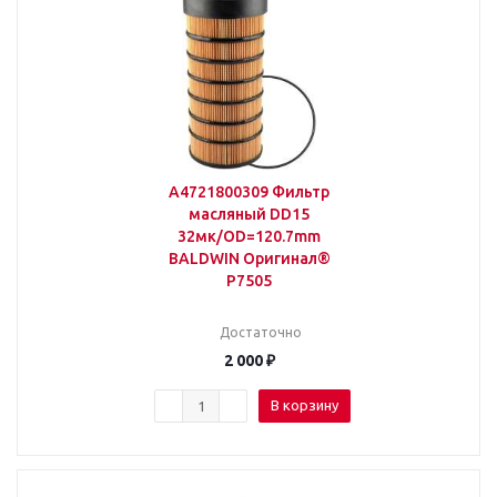
A4721800309 Фильтр
масляный DD15
32мк/OD=120.7mm
BALDWIN Оригинал®
P7505
Достаточно
2 000
₽
В корзину