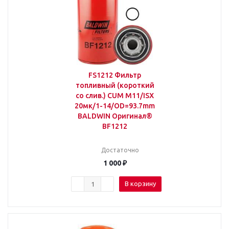
FS1212 Фильтр
топливный (короткий
со слив.) CUM M11/ISX
20мк/1-14/OD=93.7mm
BALDWIN Оригинал®
BF1212
Достаточно
1 000
₽
В корзину