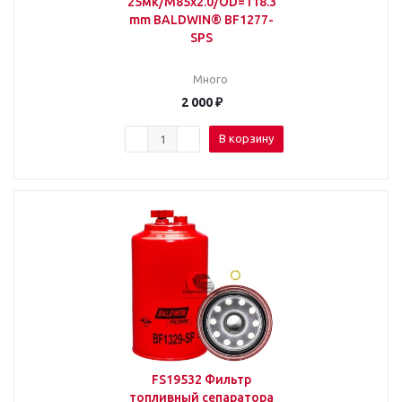
25мк/M85x2.0/OD=118.3
mm BALDWIN® BF1277-
SPS
Много
2 000
₽
В корзину
FS19532 Фильтр
топливный сепаратора