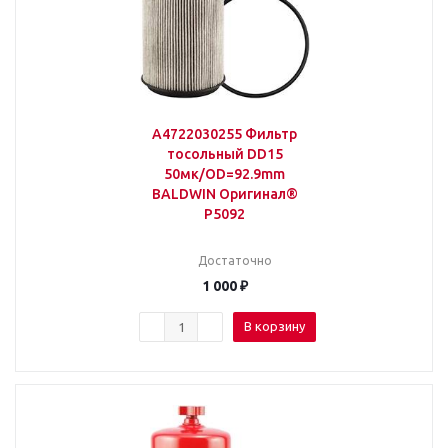
A4722030255 Фильтр
тосольный DD15
50мк/OD=92.9mm
BALDWIN Оригинал®
P5092
Достаточно
1 000
₽
В корзину