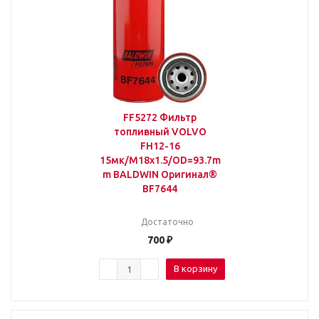
FF5272 Фильтр
топливный VOLVO
FH12-16
15мк/M18x1.5/OD=93.7m
m BALDWIN Оригинал®
BF7644
Достаточно
700
₽
В корзину