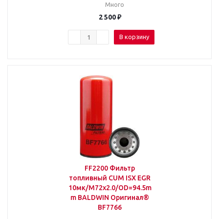
Много
2 500
₽
В корзину
FF2200 Фильтр
топливный CUM ISX EGR
10мк/M72x2.0/OD=94.5m
m BALDWIN Оригинал®
BF7766