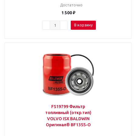
Достаточно
1 500
₽
В корзину
FS19799 Фильтр
топливный (откр.тип)
VOLVO ISX BALDWIN
Оригинал® BF1355-O