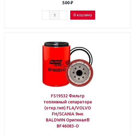
500
₽
В корзину
FS19532 Фильтр
топливный сепаратора
(откр.тип) FLA/VOLVO
FH/SCANIA 9мк
BALDWIN Оригинал®
BF46083-O