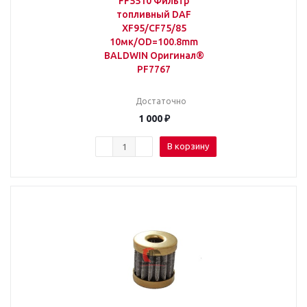
FF5510 Фильтр
топливный DAF
XF95/CF75/85
10мк/OD=100.8mm
BALDWIN Оригинал®
PF7767
Достаточно
1 000
₽
В корзину