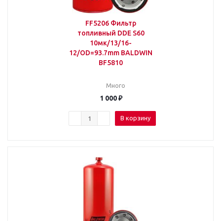
FF5206 Фильтр
топливный DDE S60
10мк/13/16-
12/OD=93.7mm BALDWIN
BF5810
Много
1 000
₽
В корзину