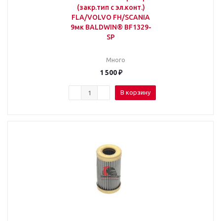
(закр.тип с эл.конт.)
FLA/VOLVO FH/SCANIA
9мк BALDWIN® BF1329-
SP
Много
1 500
₽
В корзину