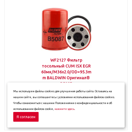
WF2127 Фильтр
тосольный CUM ISX EGR
60мк/M36x2.0/OD=95.3m
m BALDWIN Оригинал®
B5087
Мы используем файлы cookies для улучшения работы сайта. Оставаясь на
Много
нашем сайте, вы соглашаетесь с условиями использования файлов cookies.
Чтобы ознакомиться с нашими Положениями о конфиденциальности и об
2 500
₽
использовании файлов cookie,
нажмите здесь
.
Я согласен
В корзину