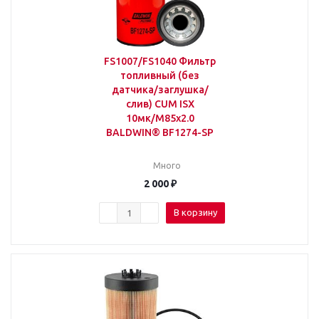
FS1007/FS1040 Фильтр
топливный (без
датчика/заглушка/
слив) CUM ISX
10мк/M85x2.0
BALDWIN® BF1274-SP
Много
2 000
₽
В корзину