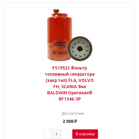
FS19532 Фильтр
топливный сепаратора
(закр.тип) FLA, VOLVO
FH, SCANIA 9мк
BALDWIN Оригинал®
BF1346-SP
Достаточно
2 000
₽
В корзину