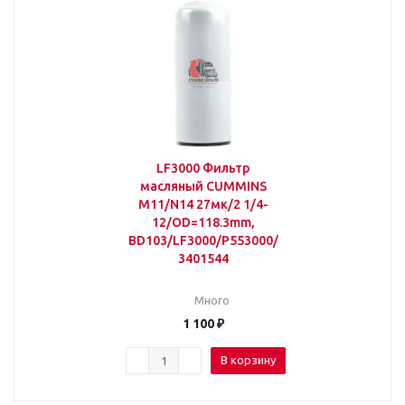
LF3000 Фильтр
масляный CUMMINS
M11/N14 27мк/2 1/4-
12/OD=118.3mm,
BD103/LF3000/P553000/
3401544
Много
1 100
₽
В корзину