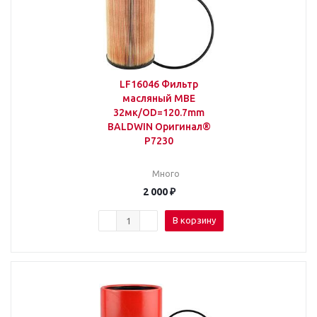
LF16046 Фильтр
масляный MBE
32мк/OD=120.7mm
BALDWIN Оригинал®
P7230
Много
2 000
₽
В корзину