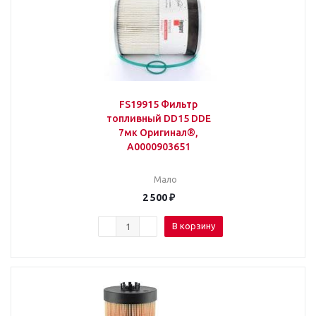
FS19915 Фильтр
топливный DD15 DDE
7мк Оригинал®,
A0000903651
Мало
2 500
₽
В корзину