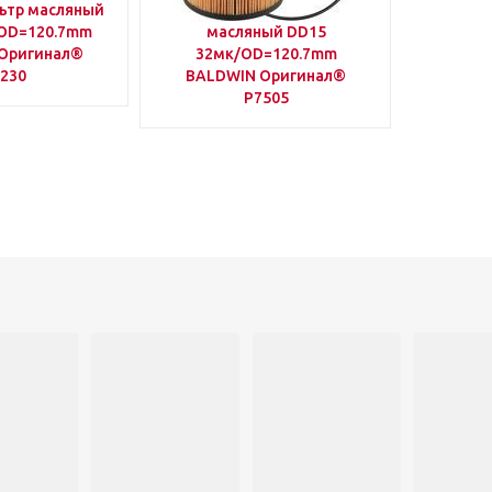
ьтр масляный
A4721800309 Фильтр
OD=120.7mm
масляный DD15
Оригинал®
32мк/OD=120.7mm
230
BALDWIN Оригинал®
P7505