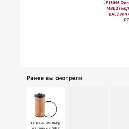
LF16046 Фил
MBE 32мк/
BALDWIN 
P7
Ранее вы смотрели
LF16046 Фильтр
масляный MBE