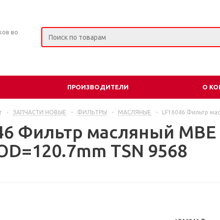
ков во
ПРОИЗВОДИТЕЛИ
О К
г
-
ЗАПЧАСТИ НОВЫЕ
-
ФИЛЬТРЫ
-
МАСЛЯНЫЕ
-
LF16046 Фильтр ма
46 Фильтр масляный MBE
OD=120.7mm TSN 9568