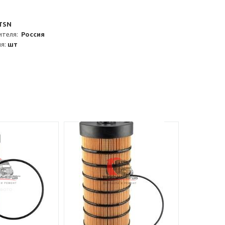
TSN
теля:  
Россия
я: 
шт