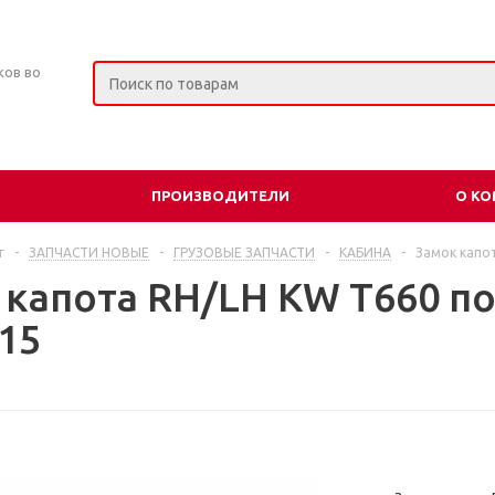
ков во
ПРОИЗВОДИТЕЛИ
О К
г
-
ЗАПЧАСТИ НОВЫЕ
-
ГРУЗОВЫЕ ЗАПЧАСТИ
-
КАБИНА
-
Замок капот
 капота RH/LH KW T660 по
15