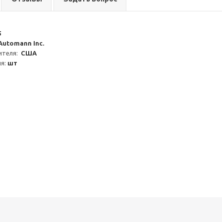
5
Automann Inc.
теля:  
США
я: 
шт