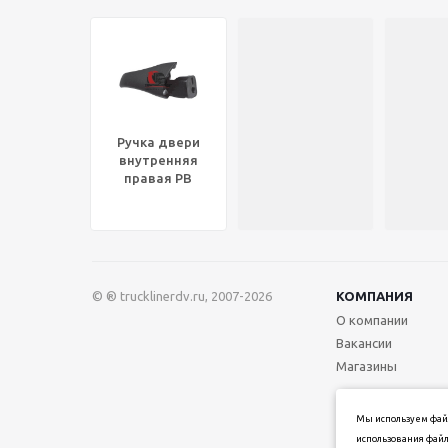
Ручка двери
внутренняя
правая PB
387/KW
T600/T2000,
HLK2204
© ® trucklinerdv.ru, 2007-2026
КОМПАНИЯ
О компании
Вакансии
Магазины
Мы используем файл
использования файл