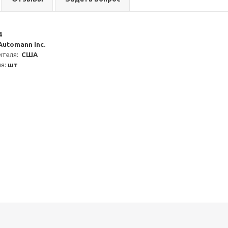
4
Automann Inc.
теля:  
США
я: 
шт