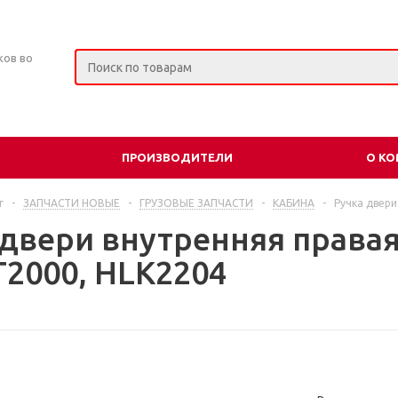
ков во
ПРОИЗВОДИТЕЛИ
О К
г
-
ЗАПЧАСТИ НОВЫЕ
-
ГРУЗОВЫЕ ЗАПЧАСТИ
-
КАБИНА
-
Ручка двери
 двери внутренняя права
T2000, HLK2204