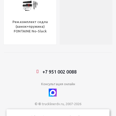
Рем.комплект седла
(замок+пружина)
FONTAINE No-Slack
NT/6000/7000/7000CC/H7,
830.001
+7 951 002 0088
Консультация онлайн
© ® trucklinerdv.ru, 2007-2026
ИП Зданович Константин Геннадьевич