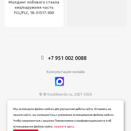
Молдинг лобового стекла
низ/наружняя часть
FCL/FLC, 18-31517-000
+7 951 002 0088
Консультация онлайн
© ® trucklinerdv.ru, 2007-2026
ИП Зданович Константин Геннадьевич
Мы используем файлы cookies для улучшения работы сайта. Оставаясь на
ИНН 253612854202
нашем сайте, вы соглашаетесь с условиями использования файлов cookies.
ОГРН 320253600063402
Чтобы ознакомиться с нашими Положениями о конфиденциальности и об
Информация о товарах, ценах и наличии на сайте носит
использовании файлов cookie,
нажмите здесь
.
информационный характер и не является публичной офертой,