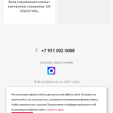
Блок управления климат
контролем спальника 12V
VOLVO VNL,
20484504/20809974
+7 951 002 0088
Консультация онлайн
© ® trucklinerdv.ru, 2007-2026
ИП Зданович Константин Геннадьевич
Мы используем файлы cookies для улучшения работы сайта. Оставаясь на
ИНН 253612854202
нашем сайте, вы соглашаетесь с условиями использования файлов cookies.
ОГРН 320253600063402
Чтобы ознакомиться с нашими Положениями о конфиденциальности и об
Информация о товарах, ценах и наличии на сайте носит
использовании файлов cookie,
нажмите здесь
.
информационный характер и не является публичной офертой,