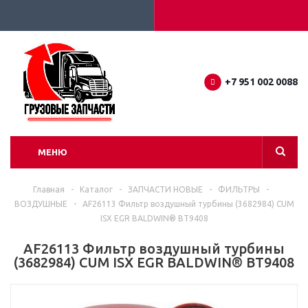
+7 951 002 0088
МЕНЮ
Главная
-
Каталог
-
ЗАПЧАСТИ НОВЫЕ
-
ФИЛЬТРЫ
-
ВОЗДУШНЫЕ
-
AF26113 Фильтр воздушный турбины (3682984) CUM
ISX EGR BALDWIN® BT9408
AF26113 Фильтр воздушный турбины
(3682984) CUM ISX EGR BALDWIN® BT9408