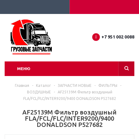
+7 951 002 0088
МЕНЮ
Главная
-
Каталог
-
ЗАПЧАСТИ НОВЫЕ
-
ФИЛЬТРЫ
-
ВОЗДУШНЫЕ
-
AF25139M Фильтр воздушный
FLA/FCL/FLC/INTER9200/9400 DONALDSON P527682
AF25139M Фильтр воздушный
FLA/FCL/FLC/INTER9200/9400
DONALDSON P527682