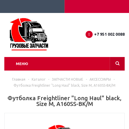
+7 951 002 0088
МЕНЮ
Главная
-
Каталог
-
ЗАПЧАСТИ НОВЫЕ
-
АКСЕССУАРЫ
-
Футболка Freightliner "Long Haul" black, Size M, A160SS-BK/M
Футболка Freightliner "Long Haul" black,
Size M, A160SS-BK/M