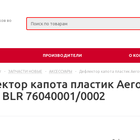
ков во
ПРОИЗВОДИТЕЛИ
О К
г
-
ЗАПЧАСТИ НОВЫЕ
-
АКСЕССУАРЫ
-
Дефлектор капота пластик Aerosh
тор капота пластик Aeros
, BLR 76040001/0002