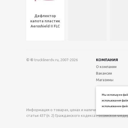
Дефлектор
капота пластик
Aeroshield II FLC
1996+, BLR
76040001/0002
© ® trucklinerdv.ru, 2007-2026
КОМПАНИЯ
О компании
Вакансии
Магазины
Мы используем файл
использования файл
использовании файл
Информация о товарах, ценах и наличии на сайте носи
статьи 437 (п. 2) Гражданского кодекса Российской Фед
при подтверждении заказа.