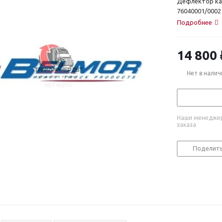
Дефлектор капо
76040001/0002
Подробнее
14 800
Нет в налич
Наши менеджер
заказа
Поделит