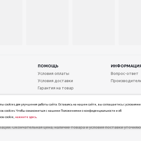
ПОМОЩЬ
ИНФОРМАЦИ
Условия оплаты
Вопрос-ответ
Условия доставки
Производител
Гарантия на товар
ы cookies для улучшения работы сайта. Оставаясь на нашем сайте, вы соглашаетесь с условиями
ов cookies. Чтобы ознакомиться с нашими Положениями о конфиденциальности и об
ов cookie,
нажмите здесь
.
т информационный характер и не является публичной офертой, определ
ерации. Окончательная цена, наличие товара и условия поставки уточн