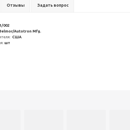
Отзывы
Задать вопрос
1/002
Belmor/Autotron Mfg.
теля:  
США
я: 
шт