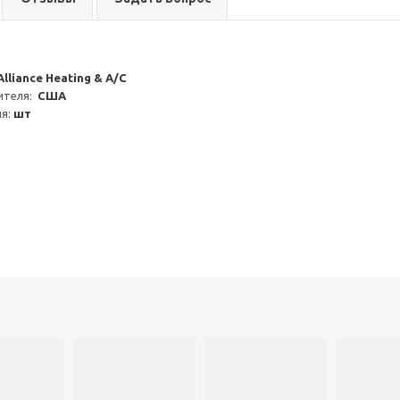
Alliance Heating & A/C
теля:  
США
я: 
шт