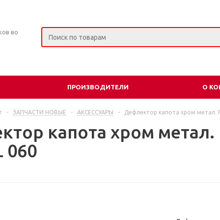
ков во
ПРОИЗВОДИТЕЛИ
О К
г
-
ЗАПЧАСТИ НОВЫЕ
-
АКСЕССУАРЫ
-
Дефлектор капота хром метал. FL
тор капота хром метал. F
L 060