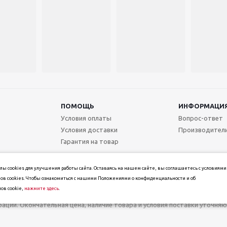
ПОМОЩЬ
ИНФОРМАЦИ
Условия оплаты
Вопрос-ответ
Условия доставки
Производител
Гарантия на товар
ы cookies для улучшения работы сайта. Оставаясь на нашем сайте, вы соглашаетесь с условиями
ов cookies. Чтобы ознакомиться с нашими Положениями о конфиденциальности и об
ов cookie,
нажмите здесь
.
т информационный характер и не является публичной офертой, определ
ерации. Окончательная цена, наличие товара и условия поставки уточн