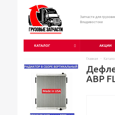
Запчасти для грузови
Владивостоке
КАТАЛОГ
АКЦИИ
Главная
-
Катало
Дефлек
ABP F