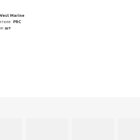
West Marine
теля:  
PRC
я: 
шт