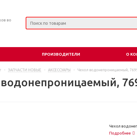
ков во
ПРОИЗВОДИТЕЛИ
О К
г
-
ЗАПЧАСТИ НОВЫЕ
-
АКСЕССУАРЫ
-
Чехол водонепроницаемый, 769
 водонепроницаемый, 76
Чехол водоне
Подробнее