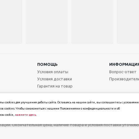
ПОМОЩЬ
ИНФОРМАЦИ
Условия оплаты
Вопрос-ответ
Условия доставки
Производител
Гарантия на товар
ы cookies для улучшения работы сайта. Оставаясь на нашем сайте, вы соглашаетесь с условиями
ов cookies. Чтобы ознакомиться с нашими Положениями о конфиденциальности и об
ов cookie,
нажмите здесь
.
т информационный характер и не является публичной офертой, определ
ерации. Окончательная цена, наличие товара и условия поставки уточн