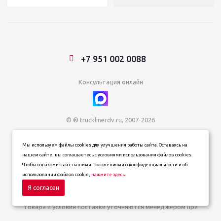
+7 951 002 0088
Консультация онлайн
© ® trucklinerdv.ru, 2007-2026
ИП Зданович Константин Геннадьевич
Мы используем файлы cookies для улучшения работы сайта. Оставаясь на
ИНН 253612854202
нашем сайте, вы соглашаетесь с условиями использования файлов cookies.
ОГРН 320253600063402
Чтобы ознакомиться с нашими Положениями о конфиденциальности и об
Информация о товарах, ценах и наличии на сайте носит
использовании файлов cookie,
нажмите здесь
.
информационный характер и не является публичной офертой,
определяемой положениями статьи 437 (п. 2) Гражданского
Я согласен
кодекса Российской Федерации. Окончательная цена, наличие
товара и условия поставки уточняются менеджером при
подтверждении заказа.