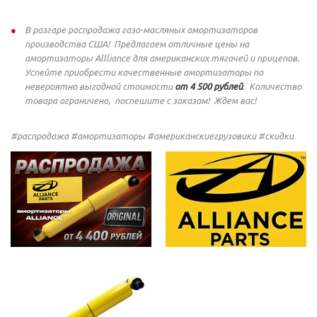
В разгаре распродажа газо-масляных амортизаторов
производства США! Предлагаем отличные цены на
амортизаторы Allliance для американских тягачей и прицепов.
Успейте приобрести качественные амортизаторы по
невероятно выгодной стоимости
от 4 500 рублей
. Количество
товара ограничено, поспешите с заказом! Ждем вас!
#распродажа #амортизаторы #американскиегрузовики #скидки