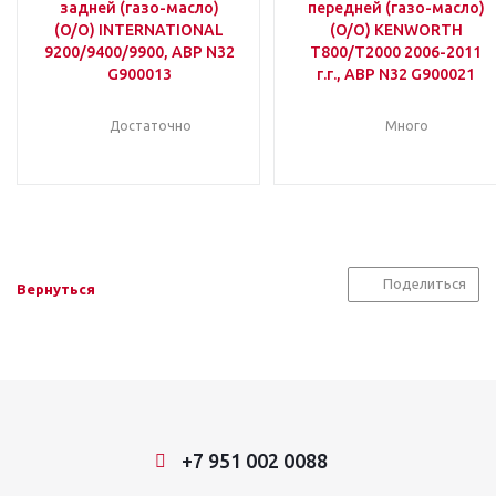
задней (газо-масло)
передней (газо-масло)
(O/O) INTERNATIONAL
(O/O) KENWORTH
9200/9400/9900, ABP N32
T800/T2000 2006-2011
G900013
г.г., ABP N32 G900021
Достаточно
Много
Поделиться
Вернуться
+7 951 002 0088