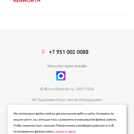
KENWORTH
+7 951 002 0088
Консультация онлайн
© ® trucklinerdv.ru, 2007-2026
ИП Зданович Константин Геннадьевич
ИНН 253612854202
ОГРН 320253600063402
Мы используем файлы cookies для улучшения работы сайта. Оставаясь на
Информация о товарах, ценах и наличии на сайте носит
нашем сайте, вы соглашаетесь с условиями использования файлов cookies.
информационный характер и не является публичной офертой,
Чтобы ознакомиться с нашими Положениями о конфиденциальности и об
определяемой положениями статьи 437 (п. 2) Гражданского
использовании файлов cookie,
нажмите здесь
.