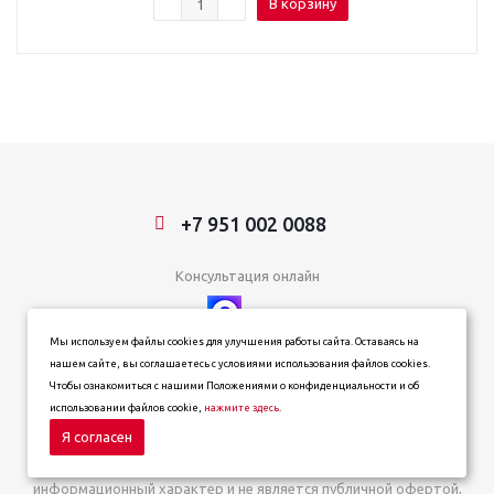
В корзину
+7 951 002 0088
Консультация онлайн
Мы используем файлы cookies для улучшения работы сайта. Оставаясь на
© ® trucklinerdv.ru, 2007-2026
нашем сайте, вы соглашаетесь с условиями использования файлов cookies.
Чтобы ознакомиться с нашими Положениями о конфиденциальности и об
ИП Зданович Константин Геннадьевич
использовании файлов cookie,
нажмите здесь
.
ИНН 253612854202
Я согласен
ОГРН 320253600063402
Информация о товарах, ценах и наличии на сайте носит
информационный характер и не является публичной офертой,