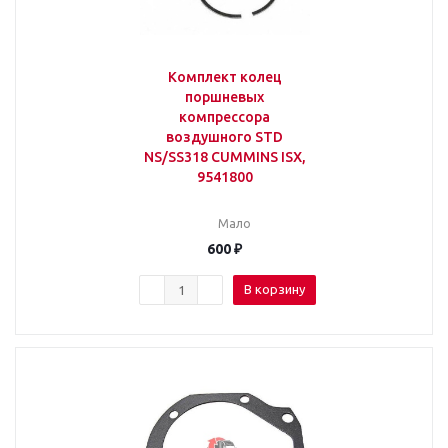
Комплект колец
поршневых
компрессора
воздушного STD
NS/SS318 CUMMINS ISX,
9541800
Мало
600
₽
В корзину