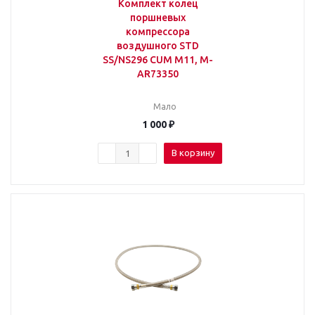
Комплект колец
поршневых
компрессора
воздушного STD
SS/NS296 CUM M11, M-
AR73350
Мало
1 000
₽
В корзину