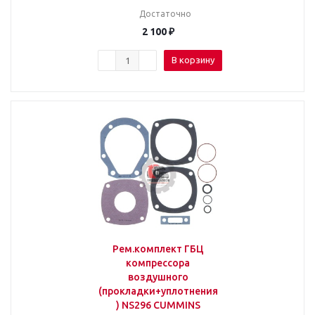
Достаточно
2 100
₽
В корзину
Рем.комплект ГБЦ
компрессора
воздушного
(прокладки+уплотнения
) NS296 CUMMINS