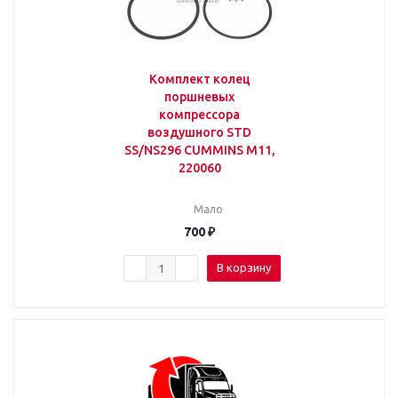
Комплект колец
поршневых
компрессора
воздушного STD
SS/NS296 CUMMINS M11,
220060
Мало
700
₽
В корзину