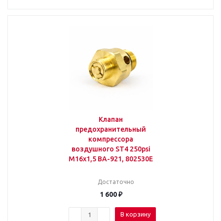
Клапан
предохранительный
компрессора
воздушного ST4 250psi
М16х1,5 BA-921, 802530E
Достаточно
1 600
₽
В корзину