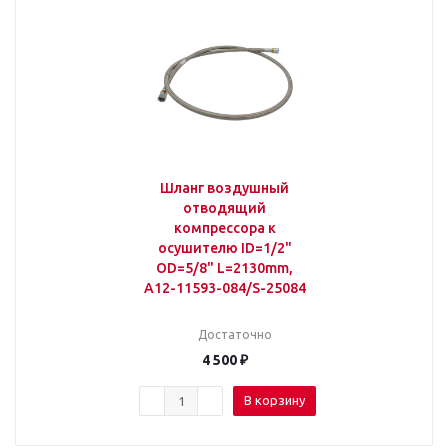
Шланг воздушный
отводящий
компрессора к
осушителю ID=1/2"
OD=5/8" L=2130mm,
A12-11593-084/S-25084
Достаточно
4 500
₽
В корзину