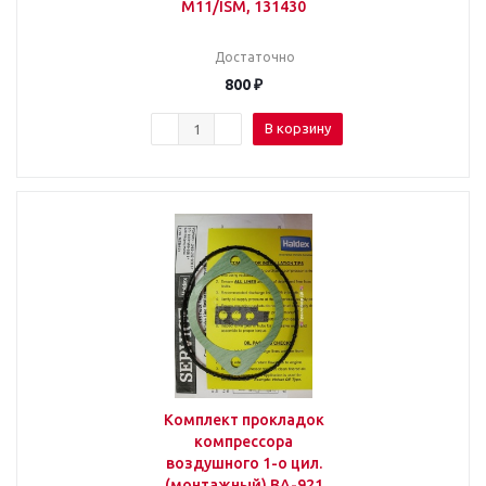
M11/ISM, 131430
Достаточно
800
₽
В корзину
Комплект прокладок
компрессора
воздушного 1-о цил.
(монтажный) BA-921