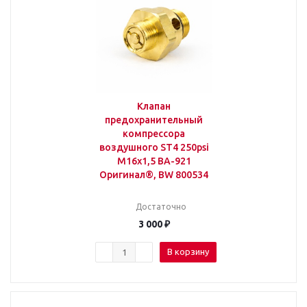
Клапан
предохранительный
компрессора
воздушного ST4 250psi
М16х1,5 BA-921
Оригинал®, BW 800534
Достаточно
3 000
₽
В корзину