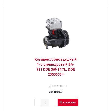
Компрессор воздушный
1-о цилиндровый BA-
921 DDE S60 14.7L, DDE
23535534
Достаточно
60 000
₽
В корзину