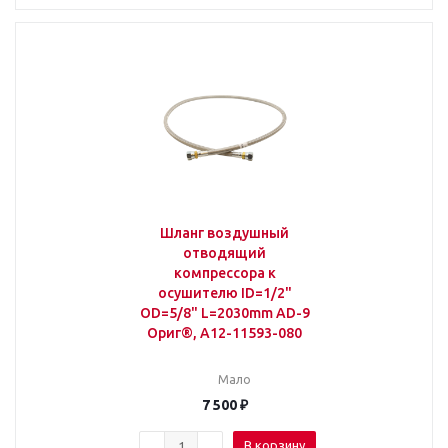
Шланг воздушный
отводящий
компрессора к
осушителю ID=1/2"
OD=5/8" L=2030mm AD-9
Ориг®, A12-11593-080
Мало
7 500
₽
В корзину