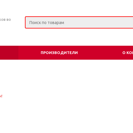
ков во
ПРОИЗВОДИТЕЛИ
О К
и
н!