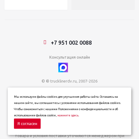
+7 951 002 0088
Консультация онлайн
© ® trucklinerdv.ru, 2007-2026
ИП Зданович Константин Геннадьевич
Мы используем файлы cookies для улучшения работы сайта. Оставаясь на
ИНН 253612854202
нашем сайте, вы соглашаетесь с условиями использования файлов cookies.
ОГРН 320253600063402
Чтобы ознакомиться с нашими Положениями о конфиденциальности и об
Информация о товарах, ценах и наличии на сайте носит
использовании файлов cookie,
нажмите здесь
.
информационный характер и не является публичной офертой,
определяемой положениями статьи 437 (п. 2) Гражданского
Я согласен
кодекса Российской Федерации. Окончательная цена, наличие
товара и условия поставки уточняются менеджером при