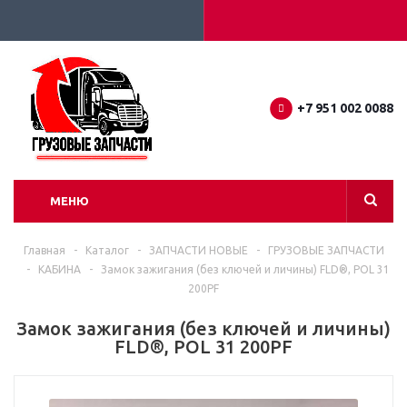
+7 951 002 0088
МЕНЮ
Главная
-
Каталог
-
ЗАПЧАСТИ НОВЫЕ
-
ГРУЗОВЫЕ ЗАПЧАСТИ
-
КАБИНА
-
Замок зажигания (без ключей и личины) FLD®, POL 31
200PF
Замок зажигания (без ключей и личины)
FLD®, POL 31 200PF