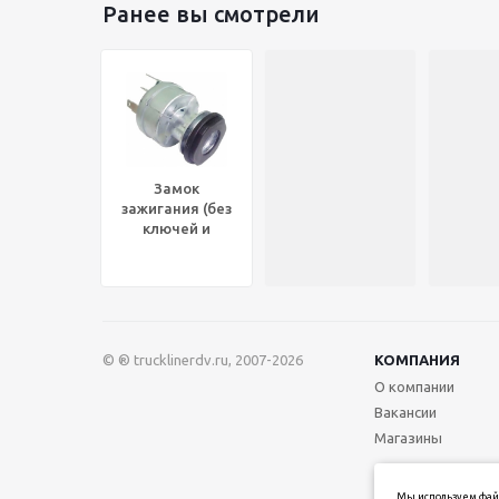
Ранее вы смотрели
Замок
зажигания (без
ключей и
личины) FLC®,
POL 31 358PF
© ® trucklinerdv.ru, 2007-2026
КОМПАНИЯ
О компании
Вакансии
Магазины
Мы используем файл