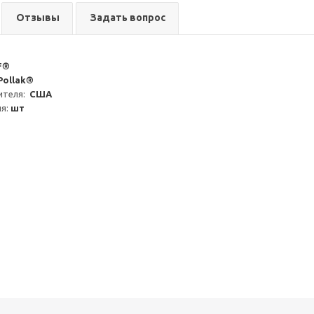
Отзывы
Задать вопрос
F®
Pollak®
теля:  
США
я: 
шт