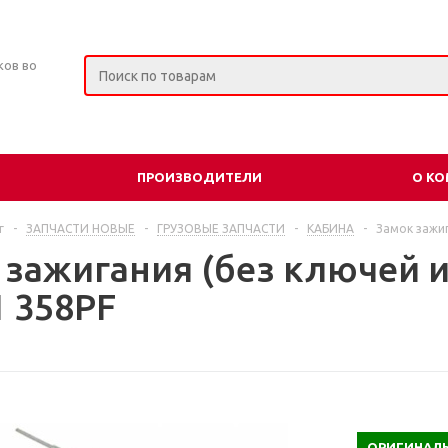
ков во
ПРОИЗВОДИТЕЛИ
О К
г
-
ЗАПЧАСТИ НОВЫЕ
-
ГРУЗОВЫЕ ЗАПЧАСТИ
-
КАБИНА
-
Замок зажиг
 зажигания (без ключей и
1 358PF
ОРИГИНАЛЬ