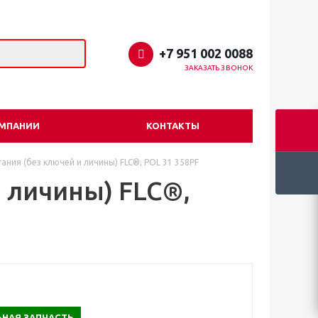
+7 951 002 0088
ЗАКАЗАТЬ ЗВОНОК
ОМПАНИИ
КОНТАКТЫ
ания (без ключей и личины) FLC®, POL 31 358PF
 личины) FLC®,
НАЯ ЗАПЧАСТЬ