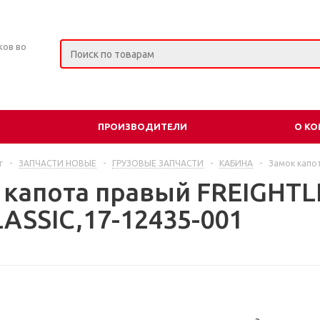
ков во
ПРОИЗВОДИТЕЛИ
О К
г
-
ЗАПЧАСТИ НОВЫЕ
-
ГРУЗОВЫЕ ЗАПЧАСТИ
-
КАБИНА
-
Замок капот
 капота правый FREIGHTL
LASSIC,17-12435-001