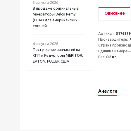
5 августа 2026
В продаже оригинальные
Описание
генераторы Delco Remy
(США) для американских
тягачей
Артикул:  
317687
Производитель:  
4 августа 2026
Страна производи
Поступление запчастей на
Единица измерени
КПП и Редукторы MERITOR,
Вес: 
0.2 кг.
EATON, FULLER США
Аналоги