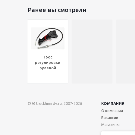
Ранее вы смотрели
Трос
регулировки
рулевой
колонки (с
педалью)
VOLVO VNL®,
3176879
© ® trucklinerdv.ru, 2007-2026
КОМПАНИЯ
О компании
Вакансии
Магазины