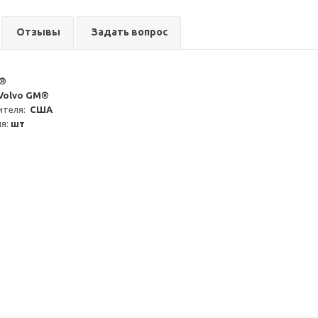
Отзывы
Задать вопрос
9®
Volvo GM®
теля:  
США
я: 
шт