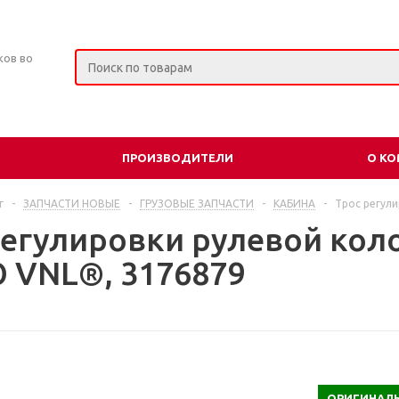
ков во
ПРОИЗВОДИТЕЛИ
О К
г
-
ЗАПЧАСТИ НОВЫЕ
-
ГРУЗОВЫЕ ЗАПЧАСТИ
-
КАБИНА
-
Трос регули
регулировки рулевой коло
 VNL®, 3176879
ОРИГИНАЛЬ