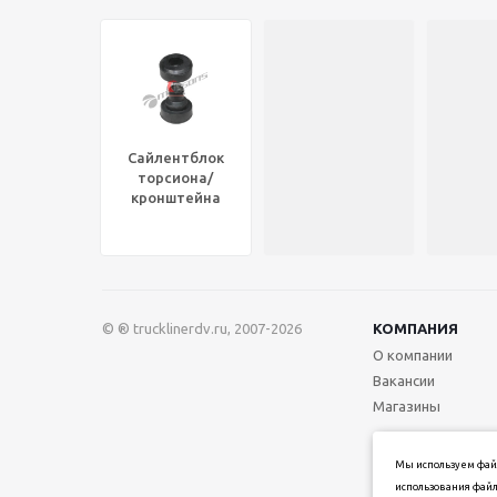
Сайлентблок
торсиона/
кронштейна
кабины задний
FLA, 360.392
© ® trucklinerdv.ru, 2007-2026
КОМПАНИЯ
О компании
Вакансии
Магазины
Мы используем файл
использования файл