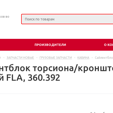
ков во
ПРОИЗВОДИТЕЛИ
О К
г
-
ЗАПЧАСТИ НОВЫЕ
-
ГРУЗОВЫЕ ЗАПЧАСТИ
-
КАБИНА
-
Сайлентбло
нтблок торсиона/кроншт
 FLA, 360.392