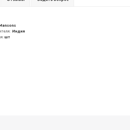
Mansons
теля:  
Индия
я: 
шт