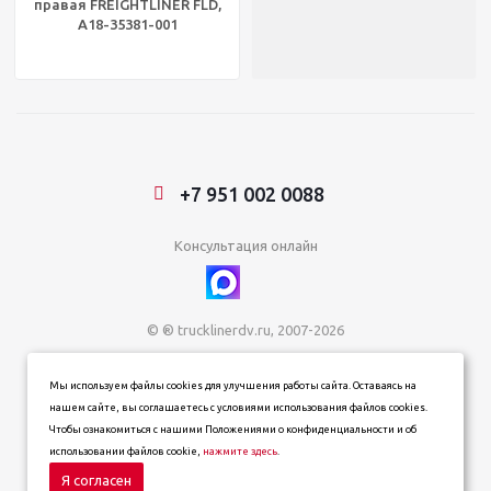
правая FREIGHTLINER FLD,
A18-35381-001
+7 951 002 0088
Консультация онлайн
© ® trucklinerdv.ru, 2007-2026
ИП Зданович Константин Геннадьевич
Мы используем файлы cookies для улучшения работы сайта. Оставаясь на
ИНН 253612854202
нашем сайте, вы соглашаетесь с условиями использования файлов cookies.
ОГРН 320253600063402
Чтобы ознакомиться с нашими Положениями о конфиденциальности и об
Информация о товарах, ценах и наличии на сайте носит
использовании файлов cookie,
нажмите здесь
.
информационный характер и не является публичной офертой,
определяемой положениями статьи 437 (п. 2) Гражданского
Я согласен