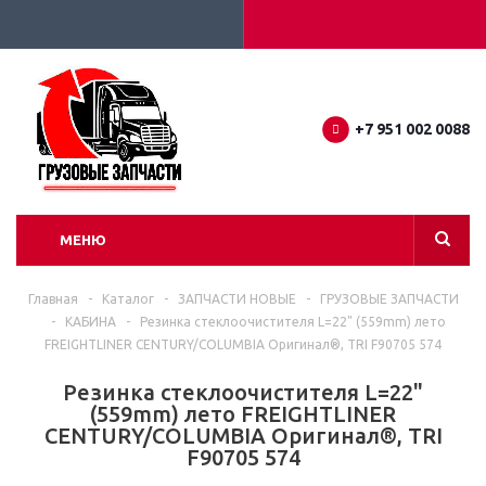
+7 951 002 0088
МЕНЮ
Главная
-
Каталог
-
ЗАПЧАСТИ НОВЫЕ
-
ГРУЗОВЫЕ ЗАПЧАСТИ
-
КАБИНА
-
Резинка стеклоочистителя L=22" (559mm) лето
FREIGHTLINER CENTURY/COLUMBIA Оригинал®, TRI F90705 574
Резинка стеклоочистителя L=22"
(559mm) лето FREIGHTLINER
CENTURY/COLUMBIA Оригинал®, TRI
F90705 574