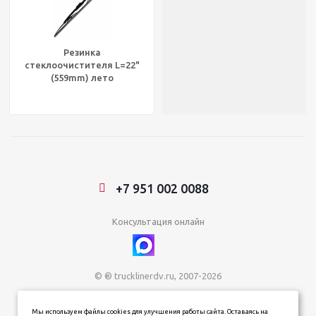
Резинка
стеклоочистителя L=22"
(559mm) лето
FREIGHTLINER
CENTURY/COLUMBIA
Оригинал®, TRI F90705 574
+7 951 002 0088
Консультация онлайн
© ® trucklinerdv.ru, 2007-2026
ИП Зданович Константин Геннадьевич
Мы используем файлы cookies для улучшения работы сайта. Оставаясь на
ИНН 253612854202