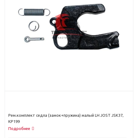
Рем.комплект седла (замок+пружина) малый LH JOST JSK37,
KP199
Подробнее