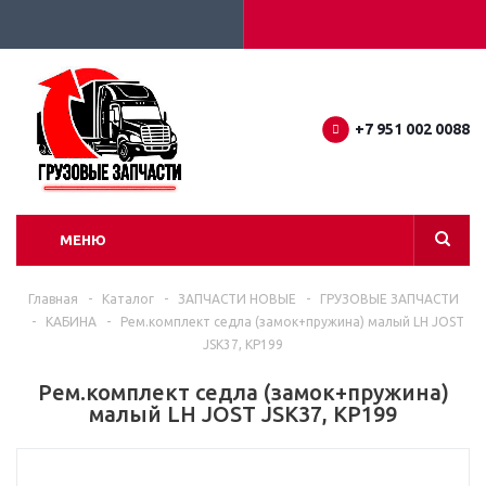
+7 951 002 0088
МЕНЮ
Главная
-
Каталог
-
ЗАПЧАСТИ НОВЫЕ
-
ГРУЗОВЫЕ ЗАПЧАСТИ
-
КАБИНА
-
Рем.комплект седла (замок+пружина) малый LH JOST
JSK37, KP199
Рем.комплект седла (замок+пружина)
малый LH JOST JSK37, KP199