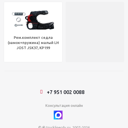
Рем.комплект седла
(замок+пружина) малый LH
JOST JSK37, KP199
+7 951 002 0088
Консультация онлайн
© ® trucklinerdv.ru, 2007-2026