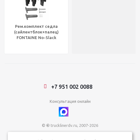
Рем.комплект седла
(сайлентблок+палец)
FONTAINE No-Slack
6000/7000/7000CC, KP141
+7 951 002 0088
Консультация онлайн
© ® trucklinerdv.ru, 2007-2026
ИП Зданович Константин Геннадьевич