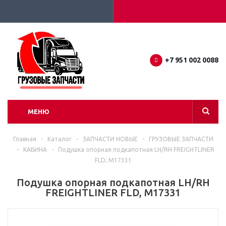
+7 951 002 0088
МЕНЮ
Главная
-
Каталог
-
ЗАПЧАСТИ НОВЫЕ
-
ГРУЗОВЫЕ ЗАПЧАСТИ
-
КАБИНА
-
Подушка опорная подкапотная LH/RH FREIGHTLINER
FLD, M17331
Подушка опорная подкапотная LH/RH
FREIGHTLINER FLD, M17331