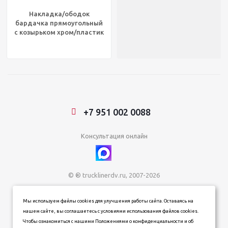
Накладка/ободок
бардачка прямоугольный
с козырьком хром/пластик
FTL, UP20596
+7 951 002 0088
Консультация онлайн
© ® trucklinerdv.ru, 2007-2026
ИП Зданович Константин Геннадьевич
Мы используем файлы cookies для улучшения работы сайта. Оставаясь на
ИНН 253612854202
нашем сайте, вы соглашаетесь с условиями использования файлов cookies.
ОГРН 320253600063402
Чтобы ознакомиться с нашими Положениями о конфиденциальности и об
Информация о товарах, ценах и наличии на сайте носит