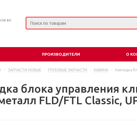
ков во
ПРОИЗВОДИТЕЛИ
О К
г
-
ЗАПЧАСТИ НОВЫЕ
-
ГРУЗОВЫЕ ЗАПЧАСТИ
-
КАБИНА
-
Накладка б
дка блока управления к
еталл FLD/FTL Classic, U