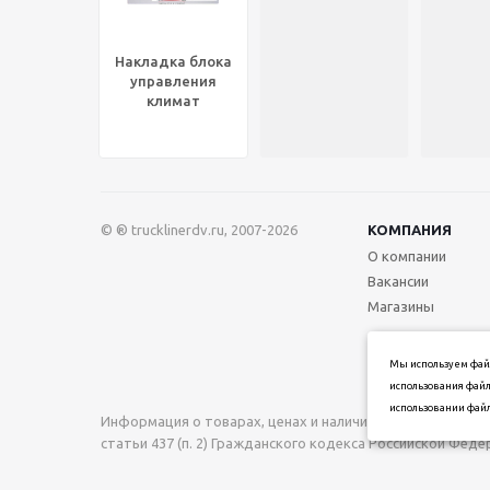
Накладка блока
управления
климат
контролем
хром/металл
FLD/FTL Classic,
UP48302
© ® trucklinerdv.ru, 2007-2026
КОМПАНИЯ
О компании
Вакансии
Магазины
Мы используем файл
использования файл
использовании файл
Информация о товарах, ценах и наличии на сайте носи
статьи 437 (п. 2) Гражданского кодекса Российской Фед
при подтверждении заказа.