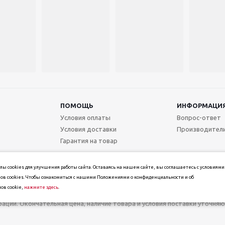
ПОМОЩЬ
ИНФОРМАЦИ
Условия оплаты
Вопрос-ответ
Условия доставки
Производител
Гарантия на товар
ы cookies для улучшения работы сайта. Оставаясь на нашем сайте, вы соглашаетесь с условиями
ов cookies. Чтобы ознакомиться с нашими Положениями о конфиденциальности и об
ов cookie,
нажмите здесь
.
т информационный характер и не является публичной офертой, определ
ерации. Окончательная цена, наличие товара и условия поставки уточн