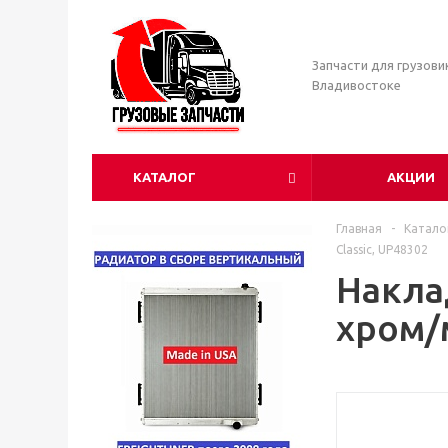
Запчасти для грузови
Владивостоке
КАТАЛОГ
АКЦИИ
Главная
-
Катало
Classic, UP48302
Накла
хром/м