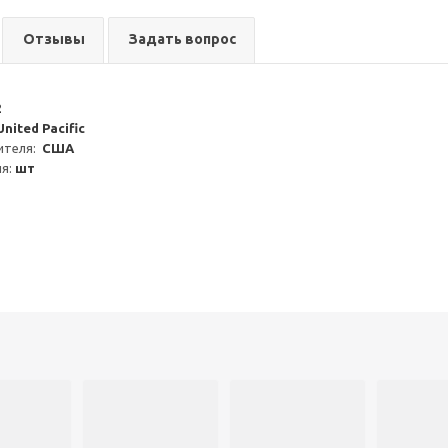
Отзывы
Задать вопрос
2
United Pacific
теля:  
США
я: 
шт