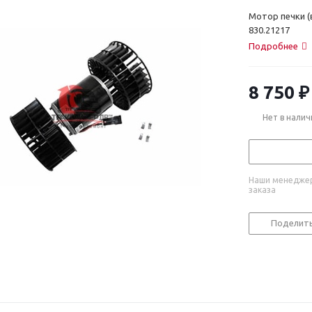
Мотор печки (
830.21217
Подробнее
8 750
₽
Нет в налич
Наши менеджер
заказа
Поделит