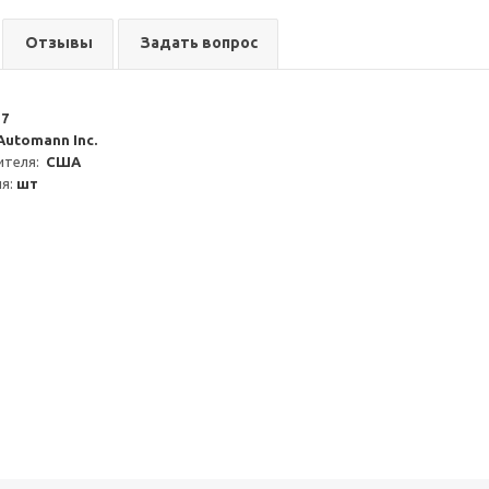
Отзывы
Задать вопрос
17
Automann Inc.
теля:  
США
я: 
шт