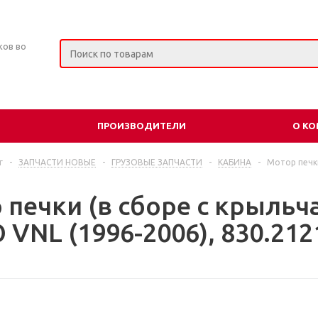
ков во
ПРОИЗВОДИТЕЛИ
О К
г
-
ЗАПЧАСТИ НОВЫЕ
-
ГРУЗОВЫЕ ЗАПЧАСТИ
-
КАБИНА
-
Мотор печки
 печки (в сборе с крыльч
VNL (1996-2006), 830.212