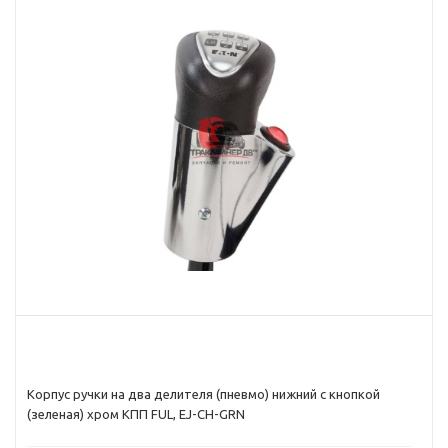
Корпус ручки на два делителя (пневмо) нижний с кнопкой
(зеленая) хром КПП FUL, EJ-CH-GRN