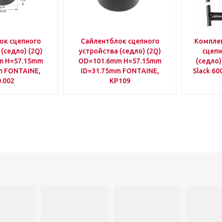
ок сцепного
Сайлентблок сцепного
Компле
(седло) (2Q)
устройства (седло) (2Q)
сцепн
m H=57.15mm
OD=101.6mm H=57.15mm
(седло
m FONTAINE,
ID=31.75mm FONTAINE,
Slack 60
.002
KP109