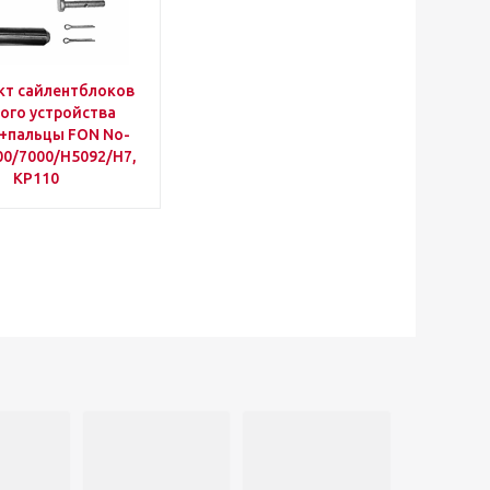
кт сайлентблоков
ого устройства
)+пальцы FON No-
00/7000/H5092/H7,
KP110