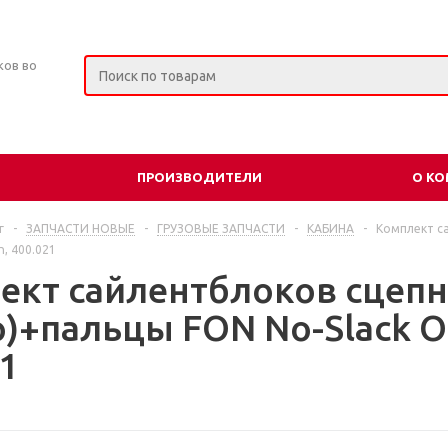
ков во
ПРОИЗВОДИТЕЛИ
О К
г
-
ЗАПЧАСТИ НОВЫЕ
-
ГРУЗОВЫЕ ЗАПЧАСТИ
-
КАБИНА
-
Комплект с
n, 400.021
ект сайлентблоков сцепн
)+пальцы FON No-Slack Ol
1