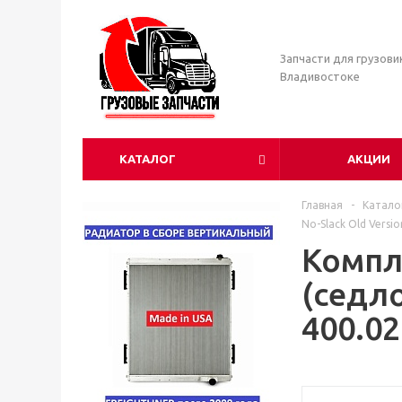
Запчасти для грузови
Владивостоке
КАТАЛОГ
АКЦИИ
Главная
-
Катало
No-Slack Old Versio
Компл
(седло
400.02