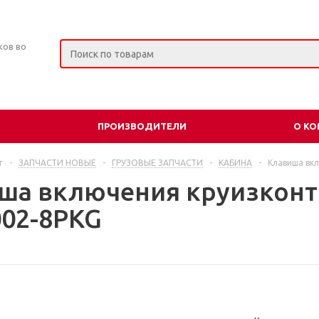
ков во
ПРОИЗВОДИТЕЛИ
О К
г
-
ЗАПЧАСТИ НОВЫЕ
-
ГРУЗОВЫЕ ЗАПЧАСТИ
-
КАБИНА
-
Клавиша вкл
ша включения круизконт
002-8PKG