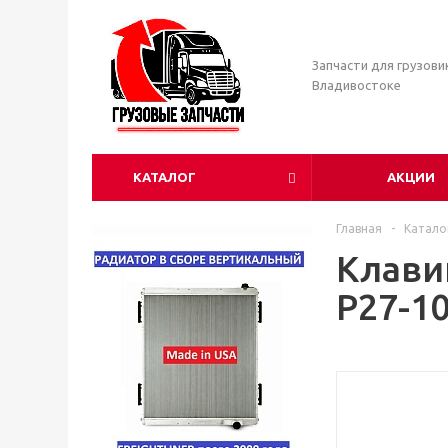
Запчасти для грузови
Владивостоке
КАТАЛОГ
АКЦИИ
Главная
-
Катало
Клави
P27-1