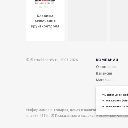
Клавиша
включения
круизконтроля
SET KW, P27-
1002-8PKG
© ® trucklinerdv.ru, 2007-2026
КОМПАНИЯ
О компании
Вакансии
Магазины
Мы используем файл
использования файл
использовании файл
Информация о товарах, ценах и наличии на сайте носи
статьи 437 (п. 2) Гражданского кодекса Российской Фед
при подтверждении заказа.