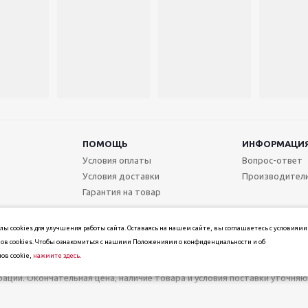
ПОМОЩЬ
ИНФОРМАЦИ
Условия оплаты
Вопрос-ответ
Условия доставки
Производител
Гарантия на товар
ы cookies для улучшения работы сайта. Оставаясь на нашем сайте, вы соглашаетесь с условиями
ов cookies. Чтобы ознакомиться с нашими Положениями о конфиденциальности и об
ов cookie,
нажмите здесь
.
т информационный характер и не является публичной офертой, определ
ерации. Окончательная цена, наличие товара и условия поставки уточн