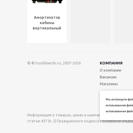
Амортизатор
кабины
вертикальный
(O/O) VOLVO VNL
670 Gen I/II (1996-
2019), GBL 83028
© ® trucklinerdv.ru, 2007-2026
КОМПАНИЯ
О компании
Вакансии
Магазины
Мы используем файл
использования файл
использовании файл
Информация о товарах, ценах и наличии на сайте носи
статьи 437 (п. 2) Гражданского кодекса Российской Фед
при подтверждении заказа.