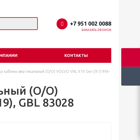
+7 951 002 0088
ЗАКАЗАТЬ ЗВОНОК
ОМПАНИИ
КОНТАКТЫ
 кабины вертикальный (O/O) VOLVO VNL 670 Gen I/II (1996-
ьный (O/O)
19), GBL 83028