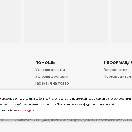
ПОМОЩЬ
ИНФОРМАЦИ
Условия оплаты
Вопрос-ответ
Условия доставки
Производител
Гарантия на товар
ы cookies для улучшения работы сайта. Оставаясь на нашем сайте, вы соглашаетесь с условиями
ов cookies. Чтобы ознакомиться с нашими Положениями о конфиденциальности и об
ов cookie,
нажмите здесь
.
т информационный характер и не является публичной офертой, определ
ерации. Окончательная цена, наличие товара и условия поставки уточн