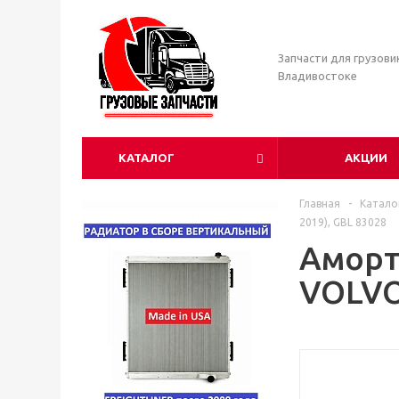
Запчасти для грузови
Владивостоке
КАТАЛОГ
АКЦИИ
Главная
-
Катало
2019), GBL 83028
Аморт
VOLVO 