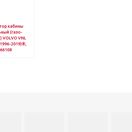
тор кабины
ный (газо-
O) VOLVO VNL
 (1996-2019)®,
66108