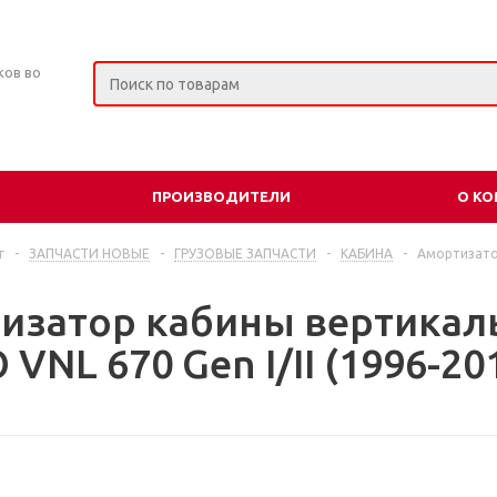
ков во
ПРОИЗВОДИТЕЛИ
О К
г
-
ЗАПЧАСТИ НОВЫЕ
-
ГРУЗОВЫЕ ЗАПЧАСТИ
-
КАБИНА
-
Амортизатор
изатор кабины вертикал
VNL 670 Gen I/II (1996-20