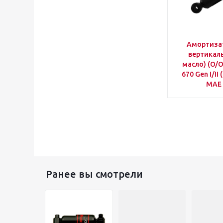
Амортиза
вертикаль
масло) (O/
670 Gen I/II
MAE 
Ранее вы смотрели