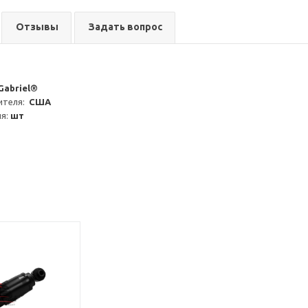
Отзывы
Задать вопрос
Gabriel®
теля:  
США
я: 
шт