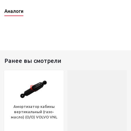
Аналоги
Ранее вы смотрели
Амортизатор кабины
вертикальный (газо-
масло) (O/O) VOLVO VNL
670 Gen I/II (1996-2019)®,
MAE 66108