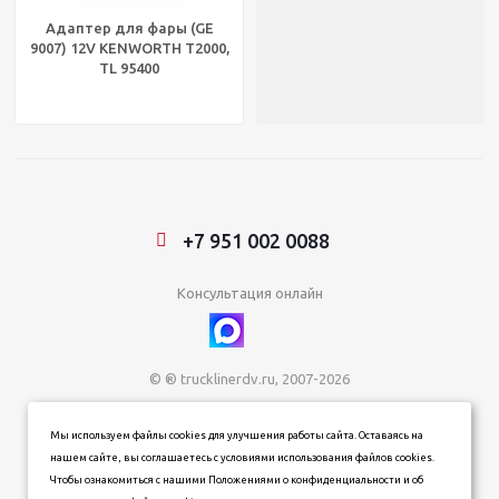
Адаптер для фары (GE
9007) 12V KENWORTH T2000,
TL 95400
+7 951 002 0088
Консультация онлайн
© ® trucklinerdv.ru, 2007-2026
ИП Зданович Константин Геннадьевич
Мы используем файлы cookies для улучшения работы сайта. Оставаясь на
ИНН 253612854202
нашем сайте, вы соглашаетесь с условиями использования файлов cookies.
ОГРН 320253600063402
Чтобы ознакомиться с нашими Положениями о конфиденциальности и об
Информация о товарах, ценах и наличии на сайте носит