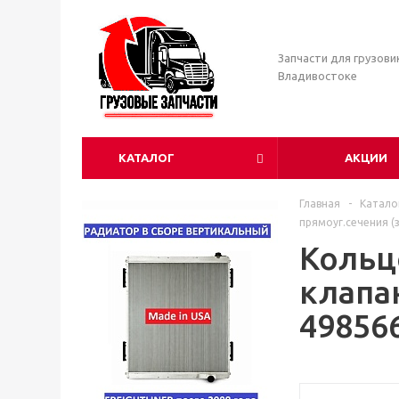
Запчасти для грузови
Владивостоке
КАТАЛОГ
АКЦИИ
Главная
-
Катало
прямоуг.сечения (з
Кольц
клапан
49856