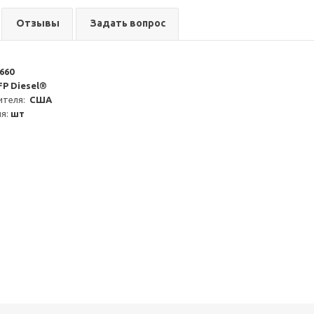
Отзывы
Задать вопрос
660
FP Diesel®
теля:  
США
я: 
шт