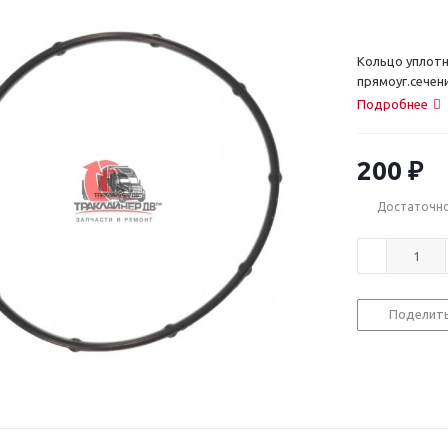
Кольцо уплот
прямоуг.сечени
Подробнее
200
₽
Достаточн
Поделит