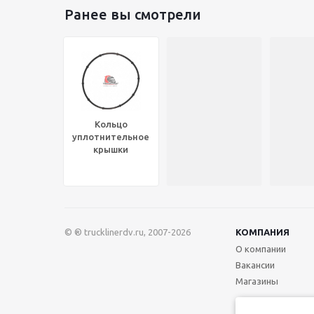
Ранее вы смотрели
Кольцо
уплотнительное
крышки
распредвала
клапанов
прямоуг.сечения
(зад) CUM ISX,
FP-4985660
© ® trucklinerdv.ru, 2007-2026
КОМПАНИЯ
О компании
Вакансии
Магазины