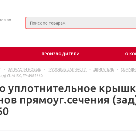
ков во
ПРОИЗВОДИТЕЛИ
О К
г
-
ЗАПЧАСТИ НОВЫЕ
-
ГРУЗОВЫЕ ЗАПЧАСТИ
-
ДВИГАТЕЛЬ
-
CUMMIN
ад) CUM ISX, FP-4985660
о уплотнительное крышк
ов прямоуг.сечения (зад)
60