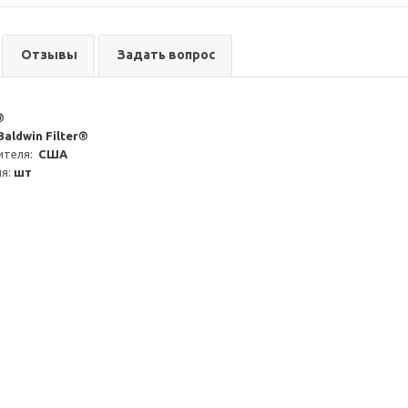
Отзывы
Задать вопрос
®
Baldwin Filter®
теля:  
США
я: 
шт