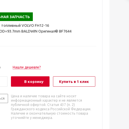
НАЯ ЗАПЧАСТЬ
р топливный VOLVO FH12-16
/OD=93.7mm BALDWIN Оригинал® BF7644
о
Нашли дешевле?
В корзину
Купить в 1 клик
Цена и наличие товара на сайте носит
ься
информационный характер и не является
публичной офертой. Статья 437 (п. 2)
Гражданского кодекса Российской Федерации.
Наличие и окончательную стоимость товара
уточняйте у менеджера.