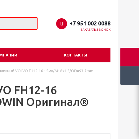
+7 951 002 0088
ЗАКАЗАТЬ ЗВОНОК
ОМПАНИИ
КОНТАКТЫ
опливный VOLVO FH12-16 15мк/M18x1.5/OD=93.7mm
VO FH12-16
DWIN Оригинал®