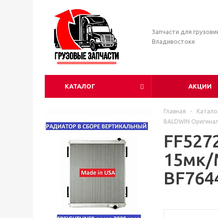
Запчасти для грузови
Владивостоке
КАТАЛОГ
АКЦИИ
Главная
-
Катало
BALDWIN Оригина
FF527
15мк/
BF764