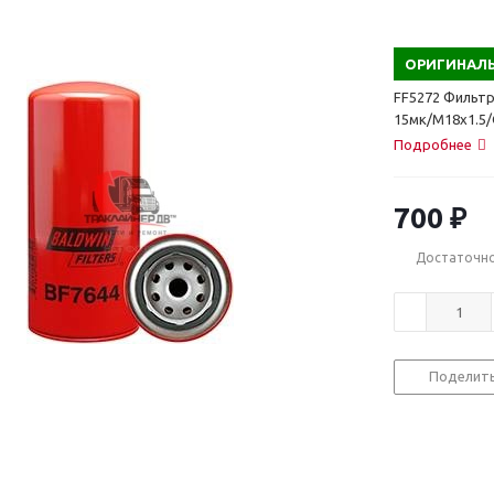
ОРИГИНАЛЬ
FF5272 Фильт
15мк/M18x1.5
Подробнее
700
₽
Достаточн
Поделит