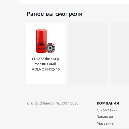
Ранее вы смотрели
FF5272 Фильтр
топливный
VOLVO FH12-16
15мк/M18x1.5/OD=93.7mm
BALDWIN
Оригинал®
BF7644
© ® trucklinerdv.ru, 2007-2026
КОМПАНИЯ
О компании
Вакансии
Магазины