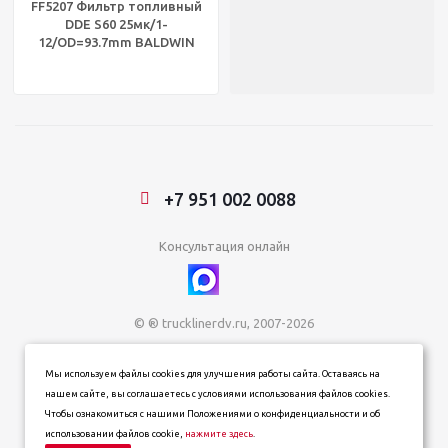
FF5207 Фильтр топливный
DDE S60 25мк/1-
12/OD=93.7mm BALDWIN
BF5800
+7 951 002 0088
Консультация онлайн
© ® trucklinerdv.ru, 2007-2026
ИП Зданович Константин Геннадьевич
Мы используем файлы cookies для улучшения работы сайта. Оставаясь на
ИНН 253612854202
нашем сайте, вы соглашаетесь с условиями использования файлов cookies.
ОГРН 320253600063402
Чтобы ознакомиться с нашими Положениями о конфиденциальности и об
Информация о товарах, ценах и наличии на сайте носит
использовании файлов cookie,
нажмите здесь
.
информационный характер и не является публичной офертой,