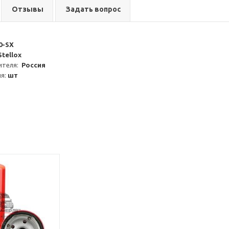
Отзывы
Задать вопрос
0-SX
Stellox
теля:  
Россия
я: 
шт