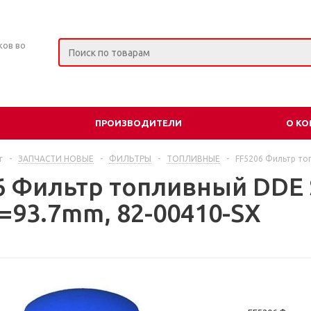
ков во
ПРОИЗВОДИТЕЛИ
О К
г
-
ЗАПЧАСТИ НОВЫЕ
-
ФИЛЬТРЫ
-
ТОПЛИВНЫЕ
-
FF5206 Фильтр то
6 Фильтр топливный DDE 
=93.7mm, 82-00410-SX