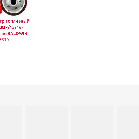
тр топливный
0мк/13/16-
7mm BALDWIN
5810