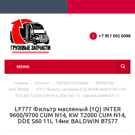
+7 951 002 0088
МЕНЮ
Главная
-
Каталог
-
ЗАПЧАСТИ НОВЫЕ
-
ФИЛЬТРЫ
-
МАСЛЯНЫЕ
-
LF777 Фильтр масляный (1Q) INTER 9600/9700 CUM
N14, KW T2000 CUM N14, DDE S60 11L 14мк BALDWIN B7577
LF777 Фильтр масляный (1Q) INTER
9600/9700 CUM N14, KW T2000 CUM N14,
DDE S60 11L 14мк BALDWIN B7577