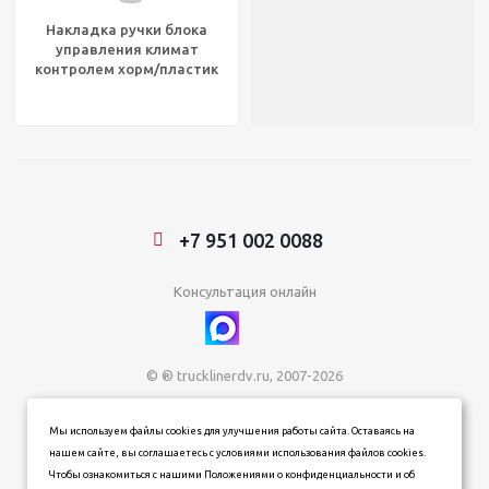
Накладка ручки блока
управления климат
контролем хорм/пластик
FCL/FLC, GG68930
+7 951 002 0088
Консультация онлайн
© ® trucklinerdv.ru, 2007-2026
ИП Зданович Константин Геннадьевич
Мы используем файлы cookies для улучшения работы сайта. Оставаясь на
ИНН 253612854202
нашем сайте, вы соглашаетесь с условиями использования файлов cookies.
ОГРН 320253600063402
Чтобы ознакомиться с нашими Положениями о конфиденциальности и об
Информация о товарах, ценах и наличии на сайте носит