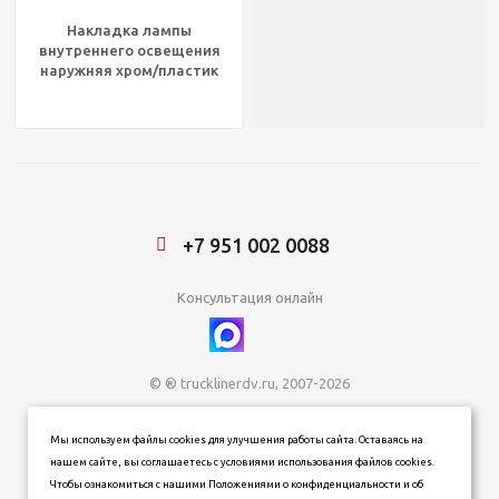
Накладка лампы
внутреннего освещения
наружняя хром/пластик
INTER
9200/9400/9700/9800/9900,
GG67044
+7 951 002 0088
Консультация онлайн
© ® trucklinerdv.ru, 2007-2026
ИП Зданович Константин Геннадьевич
Мы используем файлы cookies для улучшения работы сайта. Оставаясь на
ИНН 253612854202
нашем сайте, вы соглашаетесь с условиями использования файлов cookies.
ОГРН 320253600063402
Чтобы ознакомиться с нашими Положениями о конфиденциальности и об
Информация о товарах, ценах и наличии на сайте носит