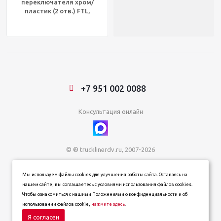
переключателя хром/
пластик (2 отв.) FTL,
UP42047
+7 951 002 0088
Консультация онлайн
© ® trucklinerdv.ru, 2007-2026
ИП Зданович Константин Геннадьевич
Мы используем файлы cookies для улучшения работы сайта. Оставаясь на
ИНН 253612854202
нашем сайте, вы соглашаетесь с условиями использования файлов cookies.
ОГРН 320253600063402
Чтобы ознакомиться с нашими Положениями о конфиденциальности и об
Информация о товарах, ценах и наличии на сайте носит
использовании файлов cookie,
нажмите здесь
.
информационный характер и не является публичной офертой,
определяемой положениями статьи 437 (п. 2) Гражданского
Я согласен