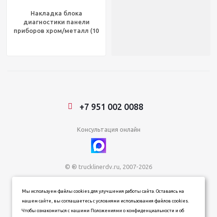
Накладка блока
диагностики панели
приборов хром/металл (10
отв.) FLC/FCL, UP48510
+7 951 002 0088
Консультация онлайн
© ® trucklinerdv.ru, 2007-2026
ИП Зданович Константин Геннадьевич
Мы используем файлы cookies для улучшения работы сайта. Оставаясь на
ИНН 253612854202
нашем сайте, вы соглашаетесь с условиями использования файлов cookies.
ОГРН 320253600063402
Чтобы ознакомиться с нашими Положениями о конфиденциальности и об
Информация о товарах, ценах и наличии на сайте носит